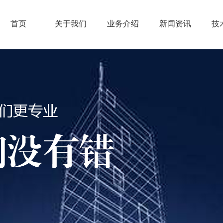
首页
关于我们
业务介绍
新闻资讯
技
公司简介
银行保函
景熙非动态
管
企业理念
担保公司保函
行业资讯
销
董事长致词
保险公司保函
保函问答
专
组织构架