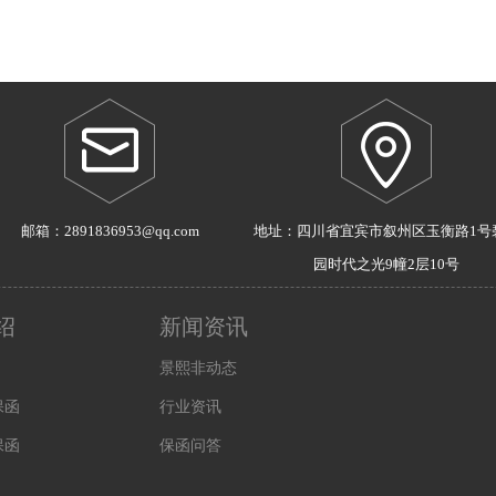
邮箱：2891836953@qq.com
地址：四川省宜宾市叙州区玉衡路1号
园时代之光9幢2层10号
绍
新闻资讯
景熙非动态
保函
行业资讯
保函
保函问答